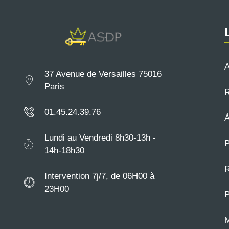
A
37 Avenue de Versailles 75016
Paris
R
01.45.24.39.76
À
Lundi au Vendredi 8h30-13h -
P
14h-18h30
R
Intervention 7j/7, de 06H00 à
23H00
P
M