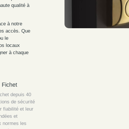
haute qualité à
âce à notre
des accès. Que
u le
vos locaux
gner à chaque
 Fichet
ichet depuis 40
ions de sécurité
iabilité et leur
indées et
x normes les