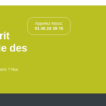
Appelez-Nous:
01 45 24 39 76
rit
ie des
forts ? Nos