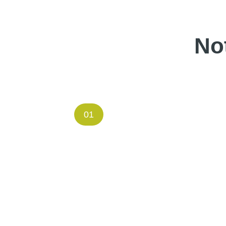
No
01