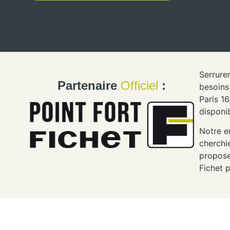
Serrure
Partenaire
Officiel
:
besoins
Paris 1
disponi
Notre e
cherchi
propose
Fichet p