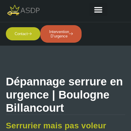
Nos Services
Intervention
Contact
D’urgence
Dépannage serrure en
urgence | Boulogne
Billancourt
Serrurier mais pas voleur