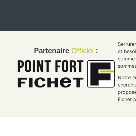
Serrurer
Partenaire
Officiel
:
et beso
comme P
sommes 
Notre e
cherchi
propose
Fichet p