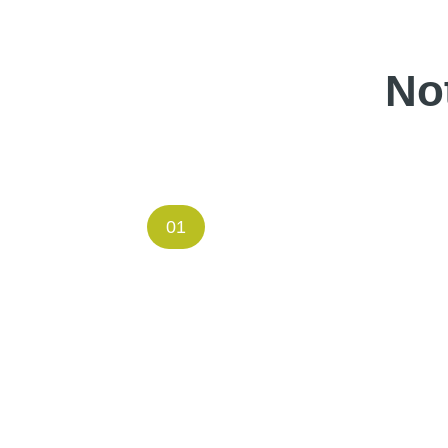
No
01