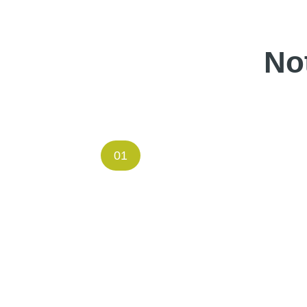
No
01