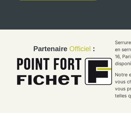
Serrure
Partenaire
Officiel
:
en serr
16, Par
disponi
Notre e
vous ch
vous p
telles 