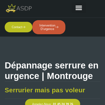
Nos Services
Intervention
Contact
D’urgence
Dépannage serrure en
urgence | Montrouge
Serrurier mais pas voleur
Appelez-Nous:
01 45 24 39 76