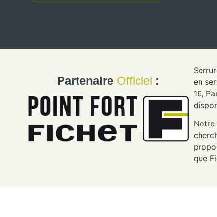
Serrur
Partenaire
Officiel
:
en ser
16, Pa
dispon
Notre 
cherch
propos
que Fi