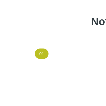
No
01