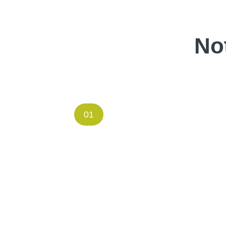
No
01