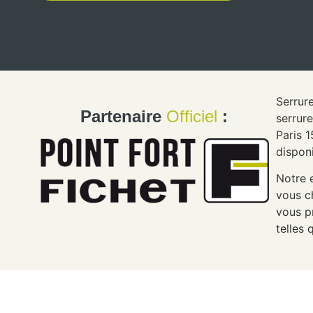
Serrure
Partenaire
Officiel
:
serrur
Paris 
dispon
Notre 
vous c
vous p
telles 