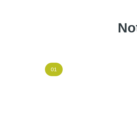
No
01