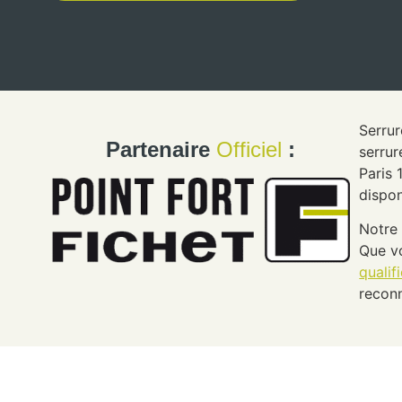
Serrur
Partenaire
Officiel
:
serrur
Paris 
dispon
Notre 
Que vo
qualif
reconn