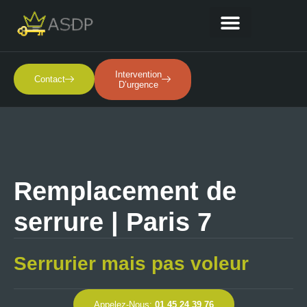
Nos Services
Intervention
Contact
D’urgence
Remplacement de
serrure | Paris 7
Serrurier mais pas voleur
Appelez-Nous:
01 45 24 39 76